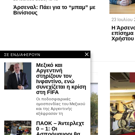
Άρσεναλ: Πάει για το “μπαμ” με
Βινίσιους
23 Ιουλίου 
Η Άρσενα
επίσημα 
Χρήστου
ΣΕ ΕΝΔΙΑΦΕΡΟΥΝ
Μεξικό και
Αργεντινή
στηρίζουν τον
Ινφαντίνο, ενώ
συνεχίζεται η κρίση
στη FIFA
Οι ποδοσφαιρικές
ομοσπονδίες του Μεξικού
και της Αργεντινής
εξέφρασαν τη
ΠΑΟΚ – Άντερλεχτ
0 – 1: Οι
Ασπρόμαυροι θα