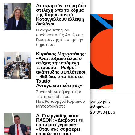
Αποχωρούν ακόμη δύο
στελέχη από το κόμμα
της Καρυστιανού –
Καταγγέλλουν έλλειψη
διαλόγου
Ο σκηνοθέτης και
συνδικαλιστής Αστέριος
Γερογιάννης και ο πρώην
δημοτικός
Κυριάκος Μητσοτάκης:
«Αναπτυξιακό άλμα ο
στόχος την επόμενη
τετραετία – Ρυθμοί
ανάπτυξης υψηλότεροι
– 450 δισ. από ΕΕ στο
Ταμείο
Ανταγωνιστικότητας»
Συνεδρίασε σήμερα υπό
την προεδρία του
Πρωθυπουργού Κυριάκου
Επικοινωνία
Πολιτική Απορρήτου
Όροι χρήσης
Μητσοτάκη στο
Πολιτική προστασίας προσωπικών δεδομένων
Δήλωση συμμόρφωσης -σύσταση (ΕΕ) 2018/334 L63
Α. Γεωργιάδης κατά
ΠΑΣΟΚ: «Διαβάστε τα
Μ.Η.Τ. 242033
επίσημα έγγραφα» –
«Όταν σας συμφέρει
επικαλείστε τους