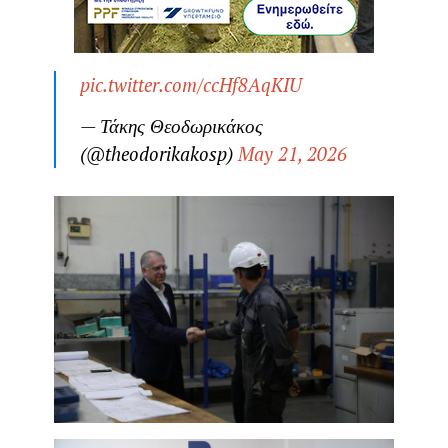
pic.twitter.com/ccHf8AqKIU
— Τάκης Θεοδωρικάκος
(@theodorikakosp)
May 21, 2026