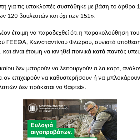
ή για τις υποκλοπές συστάθηκε με βάση το άρθρο 1
ων 120 βουλευτών και όχι των 151».
έον έτοιμη να παραδεχθεί ότι η παρακολούθηση του
ηγού ΓΕΕΘΑ, Κωνσταντίνου Φλώρου, συνιστά υπόθεση 
και είναι έτοιμη να κινηθεί ποινικά κατά παντός υπευ
αίου δεν μπορούν να λειτουργούν α λα καρτ, ανάλογ
 αν επιχειρούν να καθυστερήσουν ή να μπλοκάρουν τ
οπών δεν πρόκειται να θαφτεί».