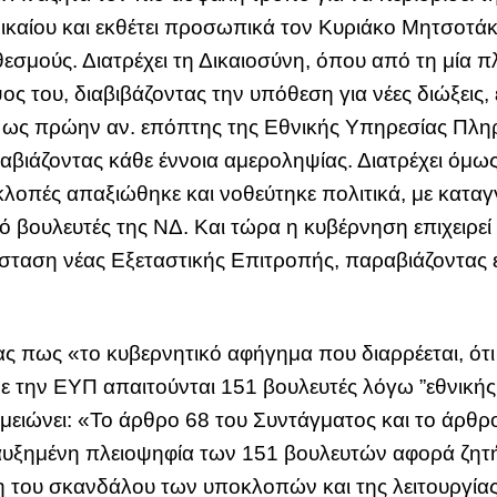
 δικαίου και εκθέτει προσωπικά τον Κυριάκο Μητσο
 θεσμούς. Διατρέχει τη Δικαιοσύνη, όπου από τη μία
ος του, διαβιβάζοντας την υπόθεση για νέες διώξεις
 ως πρώην αν. επόπτης της Εθνικής Υπηρεσίας Πλη
αβιάζοντας κάθε έννοια αμεροληψίας. Διατρέχει όμω
κλοπές απαξιώθηκε και νοθεύτηκε πολιτικά, με καταγγ
 βουλευτές της ΝΔ. Και τώρα η κυβέρνηση επιχειρεί
σταση νέας Εξεταστικής Επιτροπής, παραβιάζοντας 
 πως «το κυβερνητικό αφήγημα που διαρρέεται, ότι
ε την ΕΥΠ απαιτούνται 151 βουλευτές λόγω ”εθνικής α
μειώνει: «Το άρθρο 68 του Συντάγματος και το άρθρ
αυξημένη πλειοψηφία των 151 βουλευτών αφορά ζητήμ
ση του σκανδάλου των υποκλοπών και της λειτουργίας