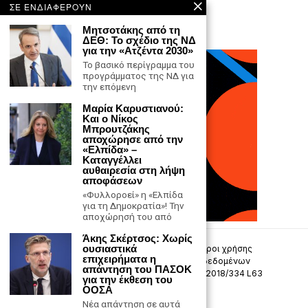
ΣΕ ΕΝΔΙΑΦΕΡΟΥΝ
Μητσοτάκης από τη
ΔΕΘ: Το σχέδιο της ΝΔ
για την «Ατζέντα 2030»
Το βασικό περίγραμμα του
προγράμματος της ΝΔ για
την επόμενη
Μαρία Καρυστιανού:
Και ο Νίκος
Μπρουτζάκης
αποχώρησε από την
«Ελπίδα» –
Καταγγέλλει
αυθαιρεσία στη λήψη
αποφάσεων
«Φυλλοροεί» η «Ελπίδα
για τη Δημοκρατία»! Την
αποχώρησή του από
Άκης Σκέρτσος: Χωρίς
ουσιαστικά
Επικοινωνία
Πολιτική Απορρήτου
Όροι χρήσης
επιχειρήματα η
Πολιτική προστασίας προσωπικών δεδομένων
απάντηση του ΠΑΣΟΚ
Δήλωση συμμόρφωσης -σύσταση (ΕΕ) 2018/334 L63
για την έκθεση του
ΟΟΣΑ
Μ.Η.Τ. 242033
Νέα απάντηση σε αυτά