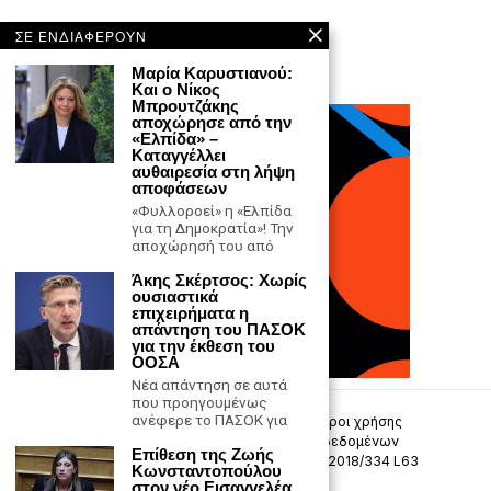
ΣΕ ΕΝΔΙΑΦΕΡΟΥΝ
Μαρία Καρυστιανού:
Και ο Νίκος
Μπρουτζάκης
αποχώρησε από την
«Ελπίδα» –
Καταγγέλλει
αυθαιρεσία στη λήψη
αποφάσεων
«Φυλλοροεί» η «Ελπίδα
για τη Δημοκρατία»! Την
αποχώρησή του από
Άκης Σκέρτσος: Χωρίς
ουσιαστικά
επιχειρήματα η
απάντηση του ΠΑΣΟΚ
για την έκθεση του
ΟΟΣΑ
Νέα απάντηση σε αυτά
που προηγουμένως
ανέφερε το ΠΑΣΟΚ για
Επικοινωνία
Πολιτική Απορρήτου
Όροι χρήσης
Πολιτική προστασίας προσωπικών δεδομένων
Επίθεση της Ζωής
Δήλωση συμμόρφωσης -σύσταση (ΕΕ) 2018/334 L63
Κωνσταντοπούλου
στον νέο Εισαγγελέα