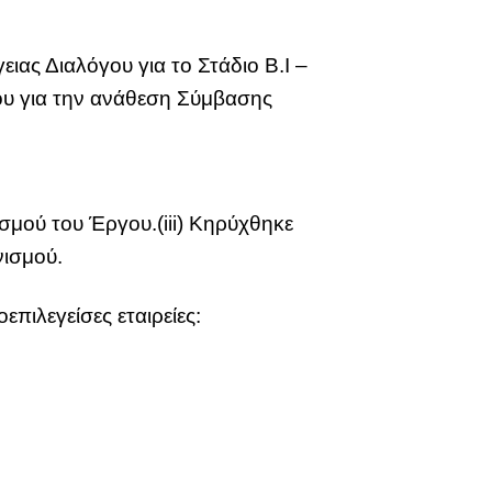
ιας Διαλόγου για το Στάδιο Β.Ι –
γου για την ανάθεση Σύμβασης
σμού του Έργου.(iii) Κηρύχθηκε
νισμού.
λεγείσες εταιρείες: