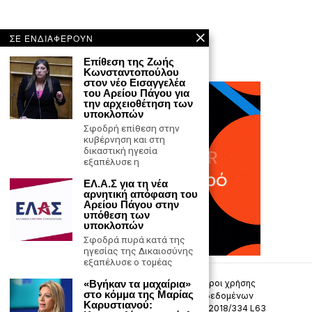
ΣΕ ΕΝΔΙΑΦΕΡΟΥΝ
Επίθεση της Ζωής
Κωνσταντοπούλου
στον νέο Εισαγγελέα
του Αρείου Πάγου για
την αρχειοθέτηση των
υποκλοπών
Σφοδρή επίθεση στην
κυβέρνηση και στη
δικαστική ηγεσία
εξαπέλυσε η
ΕΛ.Α.Σ για τη νέα
αρνητική απόφαση του
Αρείου Πάγου στην
υπόθεση των
υποκλοπών
Σφοδρά πυρά κατά της
ηγεσίας της Δικαιοσύνης
εξαπέλυσε ο τομέας
Επικοινωνία
Πολιτική Απορρήτου
Όροι χρήσης
«Βγήκαν τα μαχαίρια»
στο κόμμα της Μαρίας
Πολιτική προστασίας προσωπικών δεδομένων
Καρυστιανού:
Δήλωση συμμόρφωσης -σύσταση (ΕΕ) 2018/334 L63