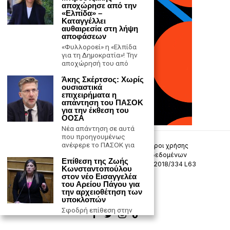
αποχώρησε από την
«Ελπίδα» –
Καταγγέλλει
αυθαιρεσία στη λήψη
αποφάσεων
«Φυλλοροεί» η «Ελπίδα
για τη Δημοκρατία»! Την
αποχώρησή του από
Άκης Σκέρτσος: Χωρίς
ουσιαστικά
επιχειρήματα η
απάντηση του ΠΑΣΟΚ
για την έκθεση του
ΟΟΣΑ
Νέα απάντηση σε αυτά
που προηγουμένως
ανέφερε το ΠΑΣΟΚ για
Επικοινωνία
Πολιτική Απορρήτου
Όροι χρήσης
Πολιτική προστασίας προσωπικών δεδομένων
Επίθεση της Ζωής
Δήλωση συμμόρφωσης -σύσταση (ΕΕ) 2018/334 L63
Κωνσταντοπούλου
στον νέο Εισαγγελέα
του Αρείου Πάγου για
Μ.Η.Τ. 242033
την αρχειοθέτηση των
υποκλοπών
Σφοδρή επίθεση στην
κυβέρνηση και στη
δικαστική ηγεσία