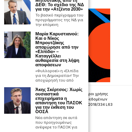
Μητσοτάκης από τη
ΔΕΘ: Το σχέδιο της ΝΔ
για την «Ατζέντα 2030»
Το βασικό περίγραμμα του
προγράμματος της ΝΔ για
την επόμενη
Μαρία Καρυστιανού:
Και ο Νίκος
Μπρουτζάκης
αποχώρησε από την
«Ελπίδα» –
Καταγγέλλει
αυθαιρεσία στη λήψη
αποφάσεων
«Φυλλοροεί» η «Ελπίδα
για τη Δημοκρατία»! Την
αποχώρησή του από
Άκης Σκέρτσος: Χωρίς
ουσιαστικά
Επικοινωνία
Πολιτική Απορρήτου
Όροι χρήσης
επιχειρήματα η
Πολιτική προστασίας προσωπικών δεδομένων
απάντηση του ΠΑΣΟΚ
Δήλωση συμμόρφωσης -σύσταση (ΕΕ) 2018/334 L63
για την έκθεση του
ΟΟΣΑ
Μ.Η.Τ. 242033
Νέα απάντηση σε αυτά
που προηγουμένως
ανέφερε το ΠΑΣΟΚ για