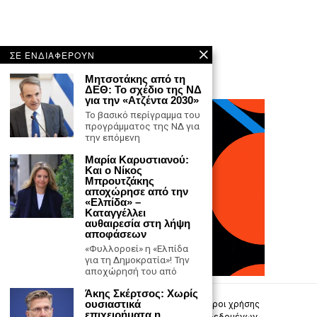
ΣΕ ΕΝΔΙΑΦΕΡΟΥΝ
Μητσοτάκης από τη
ΔΕΘ: Το σχέδιο της ΝΔ
για την «Ατζέντα 2030»
Το βασικό περίγραμμα του
προγράμματος της ΝΔ για
την επόμενη
Μαρία Καρυστιανού:
Και ο Νίκος
Μπρουτζάκης
αποχώρησε από την
«Ελπίδα» –
Καταγγέλλει
αυθαιρεσία στη λήψη
αποφάσεων
«Φυλλοροεί» η «Ελπίδα
για τη Δημοκρατία»! Την
αποχώρησή του από
Άκης Σκέρτσος: Χωρίς
ουσιαστικά
Επικοινωνία
Πολιτική Απορρήτου
Όροι χρήσης
επιχειρήματα η
Πολιτική προστασίας προσωπικών δεδομένων