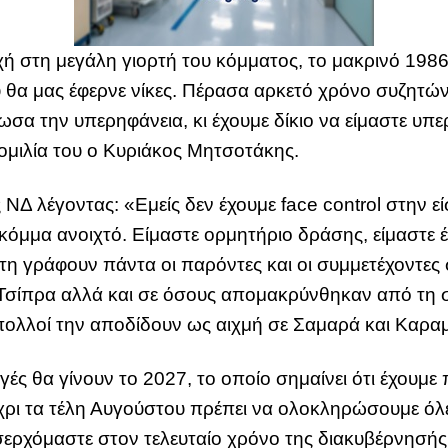
 στη μεγάλη γιορτή του κόμματος, το μακρινό 1986
θα μας έφερνε νίκες. Πέρασα αρκετό χρόνο συζητώντ
σα την υπερηφάνεια, κι έχουμε δίκιο να είμαστε υπε
 ομιλία του ο Κυριάκος Μητσοτάκης.
 ΝΔ λέγοντας: «Εμείς δεν έχουμε face control στην ε
ε κόμμα ανοιχτό. Είμαστε ορμητήριο δράσης, είμαστε 
 τη γράφουν πάντα οι παρόντες και οι συμμετέχοντε
α Τσίπρα αλλά και σε όσους απομακρύνθηκαν από τη
 πολλοί την αποδίδουν ως αιχμή σε Σαμαρά και Καρα
γές θα γίνουν το 2027, το οποίο σημαίνει ότι έχουμ
ρι τα τέλη Αυγούστου πρέπει να ολοκληρώσουμε όλες
ερχόμαστε στον τελευταίο χρόνο της διακυβέρνησής 