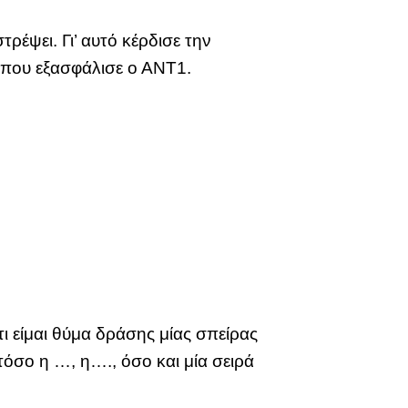
ρέψει. Γι’ αυτό κέρδισε την
ό που εξασφάλισε ο ΑΝΤ1.
ι είμαι θύμα δράσης μίας σπείρας
τόσο η …, η…., όσο και μία σειρά