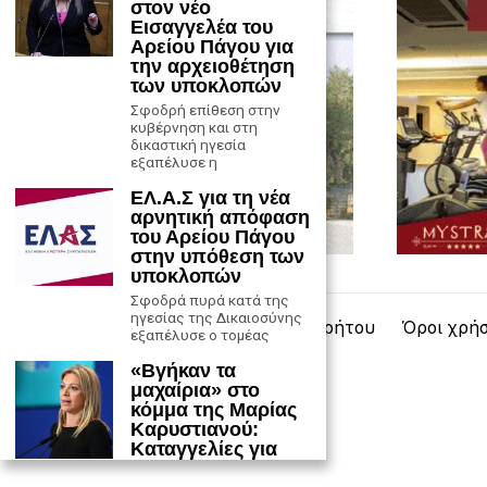
στον νέο
Εισαγγελέα του
Αρείου Πάγου για
την αρχειοθέτηση
των υποκλοπών
Σφοδρή επίθεση στην
κυβέρνηση και στη
δικαστική ηγεσία
εξαπέλυσε η
ΕΛ.Α.Σ για τη νέα
αρνητική απόφαση
του Αρείου Πάγου
στην υπόθεση των
υποκλοπών
Σφοδρά πυρά κατά της
ηγεσίας της Δικαιοσύνης
Επικοινωνία
Πολιτική Απορρήτου
Όροι χρή
εξαπέλυσε ο τομέας
«Βγήκαν τα
μαχαίρια» στο
κόμμα της Μαρίας
Καρυστιανού:
Καταγγελίες για
«κύκλο αυλικών»