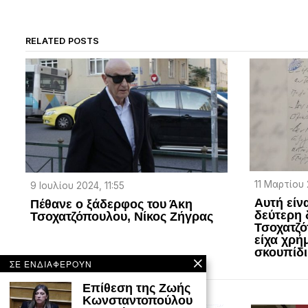
RELATED POSTS
11 Μαρτίου 
9 Ιουλίου 2024, 11:55
Αυτή είν
Πέθανε ο ξάδερφος του Άκη
δεύτερη 
Τσοχατζόπουλου, Νίκος Ζήγρας
Τσοχατζό
είχα χρή
σκουπίδι
ΣΕ ΕΝΔΙΑΦΕΡΟΥΝ
Επίθεση της Ζωής
Κωνσταντοπούλου