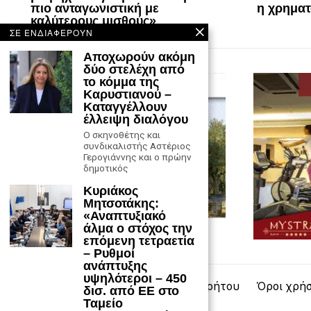
πιο ανταγωνιστική με
η χρημα
καλύτερους μισθούς»
ΣΕ ΕΝΔΙΑΦΕΡΟΥΝ
Αποχωρούν ακόμη
δύο στελέχη από
το κόμμα της
Καρυστιανού –
Καταγγέλλουν
έλλειψη διαλόγου
Ο σκηνοθέτης και
συνδικαλιστής Αστέριος
Γερογιάννης και ο πρώην
δημοτικός
Κυριάκος
Μητσοτάκης:
«Αναπτυξιακό
άλμα ο στόχος την
επόμενη τετραετία
– Ρυθμοί
ανάπτυξης
υψηλότεροι – 450
Επικοινωνία
Πολιτική Απορρήτου
Όροι χρή
δισ. από ΕΕ στο
Ταμείο