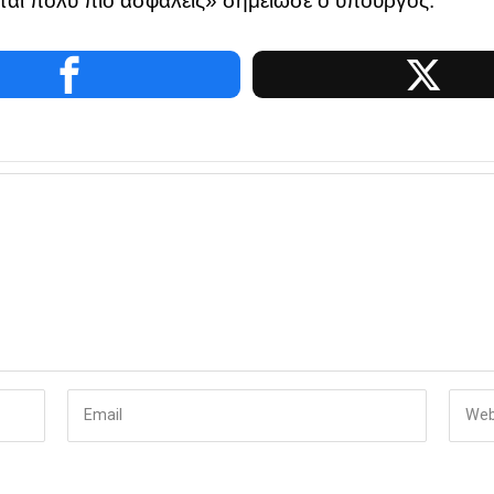
νται πολύ πιο ασφαλείς» σημείωσε ο υπουργός.