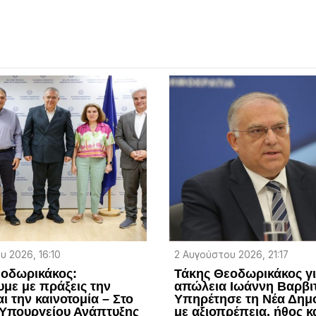
υ 2026, 16:10
2 Αυγούστου 2026, 21:17
εοδωρικάκος:
Τάκης Θεοδωρικάκος γ
υμε με πράξεις την
απώλεια Ιωάννη Βαρβι
ι την καινοτομία – Στο
Υπηρέτησε τη Νέα Δημ
 Υπουργείου Ανάπτυξης
με αξιοπρέπεια, ήθος κ