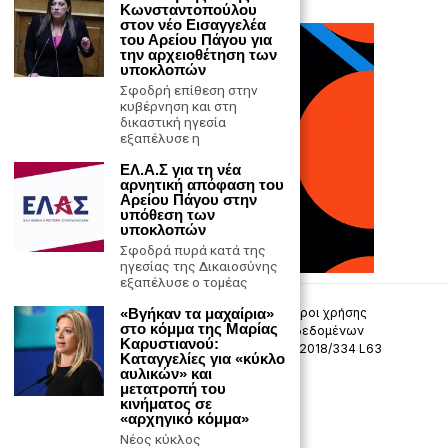
Κωνσταντοπούλου
στον νέο Εισαγγελέα
του Αρείου Πάγου για
την αρχειοθέτηση των
υποκλοπών
Σφοδρή επίθεση στην
κυβέρνηση και στη
δικαστική ηγεσία
εξαπέλυσε η
ΕΛ.Α.Σ για τη νέα
αρνητική απόφαση του
Αρείου Πάγου στην
υπόθεση των
υποκλοπών
Σφοδρά πυρά κατά της
ηγεσίας της Δικαιοσύνης
εξαπέλυσε ο τομέας
«Βγήκαν τα μαχαίρια»
Επικοινωνία
Πολιτική Απορρήτου
Όροι χρήσης
στο κόμμα της Μαρίας
Πολιτική προστασίας προσωπικών δεδομένων
Καρυστιανού:
Δήλωση συμμόρφωσης -σύσταση (ΕΕ) 2018/334 L63
Καταγγελίες για «κύκλο
αυλικών» και
μετατροπή του
Μ.Η.Τ. 242033
κινήματος σε
«αρχηγικό κόμμα»
Νέος κύκλος