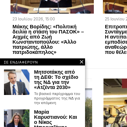
23 Ιουλίου 2026, 15:00
25 Ιουνίου 
Μάκης Βορίδης: «Πολιτική
Επιτροπ
δειλία η στάση του ΠΑΣΟΚ» –
Συντάγμα
Αιχμές από Ζωή
Η αντιπο
Κωνσταντοπούλου: «Άλλο
εμποδίσε
πατριώτης, άλλο
αναθεώρ
πατριδοκάπηλος»
που θέλε
ΣΕ ΕΝΔΙΑΦΕΡΟΥΝ
Μητσοτάκης από
τη ΔΕΘ: Το σχέδιο
της ΝΔ για την
«Ατζέντα 2030»
Το βασικό περίγραμμα του
προγράμματος της ΝΔ για
την επόμενη
Μαρία
Καρυστιανού: Και
ο Νίκος