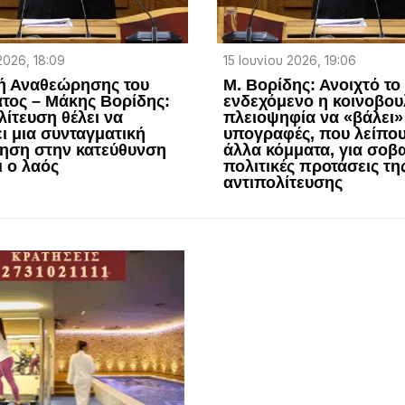
2026, 18:09
15 Ιουνίου 2026, 19:06
ή Αναθεώρησης του
Μ. Βορίδης: Ανοιχτό το
τος – Μάκης Βορίδης:
ενδεχόμενο η κοινοβου
λίτευση θέλει να
πλειοψηφία να «βάλει» 
ι μια συνταγματική
υπογραφές, που λείπου
ηση στην κατεύθυνση
άλλα κόμματα, για σοβ
ι ο λαός
πολιτικές προτάσεις τη
αντιπολίτευσης