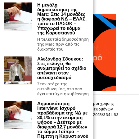
Η μεγάλη
δημοσκόπηση της
Marc: Στις 14 μονάδες
η διαφορά ΝΔ – ΕΛΑΣ,
τρίτο το ΠΑΣΟΚ –
Υποχωρεί το κόμμα
της Καρυστιανού
Η τελευταία δημοσκόπηση
της Marc πριν από τις
διακοπές του
Αλεξάνδρα Σδούκου:
Στις εκλογές θα
αναμετρηθεί το σχέδιο
απέναντι στον
αυτοσχεδιασμό
Στον στόχο της
αυτοδυναμίας, στα όσα
έχει επιτύχει η κυβέρνηση
Δημοσκόπηση
Επικοινωνία
Πολιτική Απορρήτου
Όροι χρήσης
Interview: Ισχυρό
Πολιτική προστασίας προσωπικών δεδομένων
προβάδισμα της ΝΔ με
Δήλωση συμμόρφωσης -σύσταση (ΕΕ) 2018/334 L63
30,1% στην εκτίμηση
ψήφου – Δεύτερο με
διαφορά 12,7 μονάδων
Μ.Η.Τ. 242033
το κόμμα Τσίπρα –
Πέμπτη η Καρυστιανού