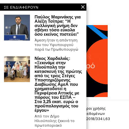
ΣΕ ΕΝΔΙΑΦΕΡΟΥΝ
Παύλος Μαρινάκης για
Αλέξη Τσίπρα: “Η
συλλογική μνήμη δεν
σβήνει τόσο εύκολα
όσο εκείνος πιστεύει”
Άμεση ήταν η απάντηση
του του Υφυπουργού
παρά τω Πρωθυπουργώ
Νίκος Χαρδαλιάς:
«Ξεκινάμε στην
Ηλιούπολη την
κατασκευή της πρώτης
από τις τρεις Στέγες
Υποστηριζόμενης
Διαβίωσης ΑμεΑ που
χρηματοδοτεί η
Περιφέρεια Αττικής με
πόρους του ΕΣΠΑ –
Στα 3,25 εκατ. ευρώ ο
προϋπολογισμός του
Επικοινωνία
Πολιτική Απορρήτου
Όροι χρήσης
έργου»
Πολιτική προστασίας προσωπικών δεδομένων
Από τον Δήμο
Δήλωση συμμόρφωσης -σύσταση (ΕΕ) 2018/334 L63
Ηλιούπολης ξεκινά το
πρωτοποριακό