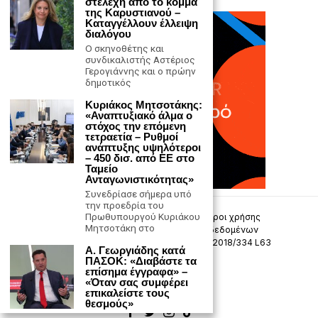
στελέχη από το κόμμα
της Καρυστιανού –
Καταγγέλλουν έλλειψη
διαλόγου
Ο σκηνοθέτης και
συνδικαλιστής Αστέριος
Γερογιάννης και ο πρώην
δημοτικός
Κυριάκος Μητσοτάκης:
«Αναπτυξιακό άλμα ο
στόχος την επόμενη
τετραετία – Ρυθμοί
ανάπτυξης υψηλότεροι
– 450 δισ. από ΕΕ στο
Ταμείο
Ανταγωνιστικότητας»
Συνεδρίασε σήμερα υπό
την προεδρία του
Πρωθυπουργού Κυριάκου
Επικοινωνία
Πολιτική Απορρήτου
Όροι χρήσης
Μητσοτάκη στο
Πολιτική προστασίας προσωπικών δεδομένων
Δήλωση συμμόρφωσης -σύσταση (ΕΕ) 2018/334 L63
Α. Γεωργιάδης κατά
ΠΑΣΟΚ: «Διαβάστε τα
επίσημα έγγραφα» –
Μ.Η.Τ. 242033
«Όταν σας συμφέρει
επικαλείστε τους
θεσμούς»