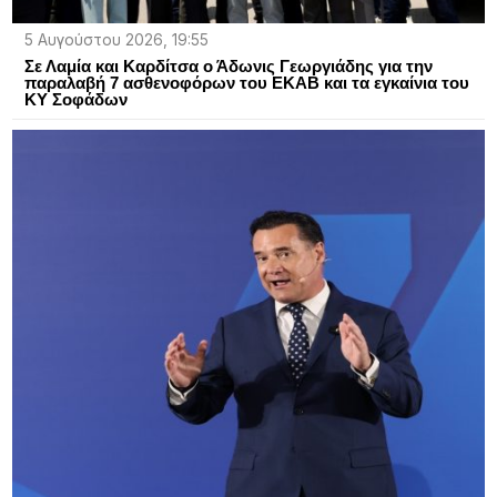
5 Αυγούστου 2026, 19:55
Σε Λαμία και Καρδίτσα ο Άδωνις Γεωργιάδης για την
παραλαβή 7 ασθενοφόρων του ΕΚΑΒ και τα εγκαίνια του
ΚΥ Σοφάδων