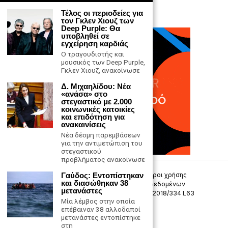
Τέλος οι περιοδείες για
τον Γκλεν Χιουζ των
Deep Purple: Θα
υποβληθεί σε
εγχείρηση καρδιάς
Ο τραγουδιστής και
μουσικός των Deep Purple,
Γκλεν Χιουζ, ανακοίνωσε
Δ. Μιχαηλίδου: Νέα
«ανάσα» στο
στεγαστικό με 2.000
κοινωνικές κατοικίες
και επιδότηση για
ανακαινίσεις
Νέα δέσμη παρεμβάσεων
για την αντιμετώπιση του
στεγαστικού
προβλήματος ανακοίνωσε
Επικοινωνία
Πολιτική Απορρήτου
Όροι χρήσης
Γαύδος: Εντοπίστηκαν
και διασώθηκαν 38
Πολιτική προστασίας προσωπικών δεδομένων
μετανάστες
Δήλωση συμμόρφωσης -σύσταση (ΕΕ) 2018/334 L63
Μία λέμβος στην οποία
επέβαιναν 38 αλλοδαποί
Μ.Η.Τ. 242033
μετανάστες εντοπίστηκε
στη