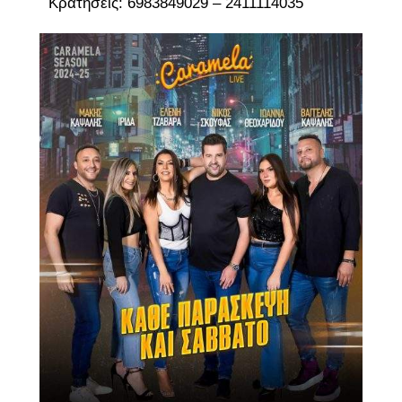
Κρατήσεις: 6983849029 – 2411114035