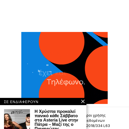
ΣΕ ΕΝΔΙΑΦΕΡΟΥΝ
Η Χρύσπα προκαλεί
πανικό κάθε Σάββατο
Επικοινωνία
Πολιτική Απορρήτου
Όροι χρήσης
στα Asteria Live στην
Πολιτική προστασίας προσωπικών δεδομένων
Πάτρα – Μαζί της ο
Δήλωση συμμόρφωσης -σύσταση (ΕΕ) 2018/334 L63
Παναγιώτης