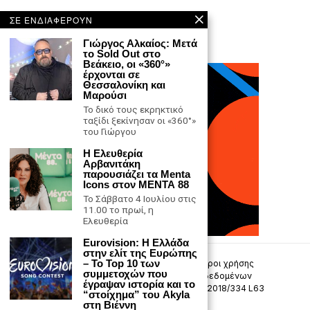
ΣΕ ΕΝΔΙΑΦΕΡΟΥΝ
Γιώργος Αλκαίος: Μετά
το Sold Out στο
Βεάκειο, οι «360°»
έρχονται σε
Θεσσαλονίκη και
Μαρούσι
Το δικό τους εκρηκτικό
ταξίδι ξεκίνησαν οι «360°»
του Γιώργου
Η Ελευθερία
Αρβανιτάκη
παρουσιάζει τα Menta
Icons στον ΜΕΝΤΑ 88
Το Σάββατο 4 Ιουλίου στις
11.00 το πρωί, η
Ελευθερία
Eurovision: Η Ελλάδα
στην ελίτ της Ευρώπης
– Το Top 10 των
Επικοινωνία
Πολιτική Απορρήτου
Όροι χρήσης
συμμετοχών που
Πολιτική προστασίας προσωπικών δεδομένων
έγραψαν ιστορία και το
Δήλωση συμμόρφωσης -σύσταση (ΕΕ) 2018/334 L63
“στοίχημα” του Akyla
στη Βιέννη