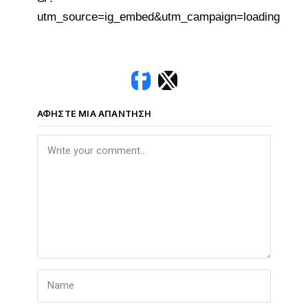
utm_source=ig_embed&utm_campaign=loading
ΑΦΉΣΤΕ ΜΙΑ ΑΠΆΝΤΗΣΗ