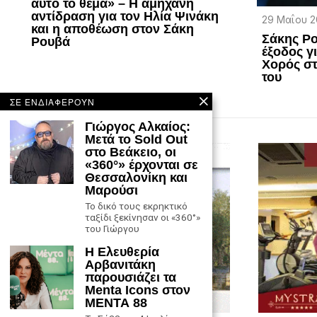
αυτό το θέμα» – Η αμήχανη
αντίδραση για τον Ηλία Ψινάκη
29 Μαΐου 2
και η αποθέωση στον Σάκη
Σάκης Ρο
Ρουβά
έξοδος γι
Χορός στ
του
ΣΕ ΕΝΔΙΑΦΕΡΟΥΝ
Γιώργος Αλκαίος:
Μετά το Sold Out
στο Βεάκειο, οι
«360°» έρχονται σε
Θεσσαλονίκη και
Μαρούσι
Το δικό τους εκρηκτικό
ταξίδι ξεκίνησαν οι «360°»
του Γιώργου
Η Ελευθερία
Αρβανιτάκη
παρουσιάζει τα
Menta Icons στον
ΜΕΝΤΑ 88