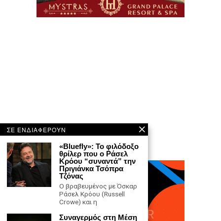
ΣΕ ΕΝΔΙΑΦΕΡΟΥΝ
«Bluefly»: Το φιλόδοξο
θρίλερ που ο Ράσελ
Κρόου “συναντά” την
Πριγιάνκα Τσόπρα
Τζόνας
Ο βραβευμένος με Όσκαρ
Ράσελ Κρόου (Russell
Crowe) και η
Συναγερμός στη Μέση