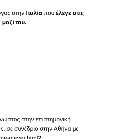
λόγος στην
Ιταλία
που
έλεγε στις
μαζί του.
γνωστος στην επιστημονική
ής, σε συνέδριο στην Αθήνα με
ame-player.html?