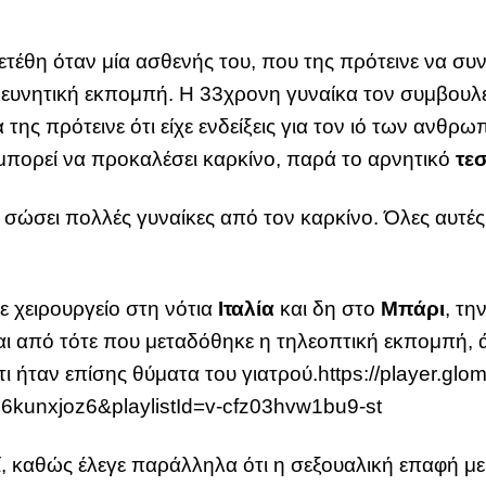
ξετέθη όταν μία ασθενής του, που της πρότεινε να συ
ευνητική εκπομπή. Η 33χρονη γυναίκα τον συμβουλε
 να της πρότεινε ότι είχε ενδείξεις για τον ιό των α
μπορεί να προκαλέσει καρκίνο, παρά το αρνητικό
τε
ω σώσει πολλές γυναίκες από τον καρκίνο. Όλες αυτές 
 χειρουργείο στη νότια
Ιταλία
και δη στο
Μπάρι
, τη
ι από τότε που μεταδόθηκε η τηλεοπτική εκπομπή, ά
ι ήταν επίσης θύματα του γιατρού.https://player.glom
16kunxjoz6&playlistId=v-cfz03hvw1bu9-st
, καθώς έλεγε παράλληλα ότι η σεξουαλική επαφή με