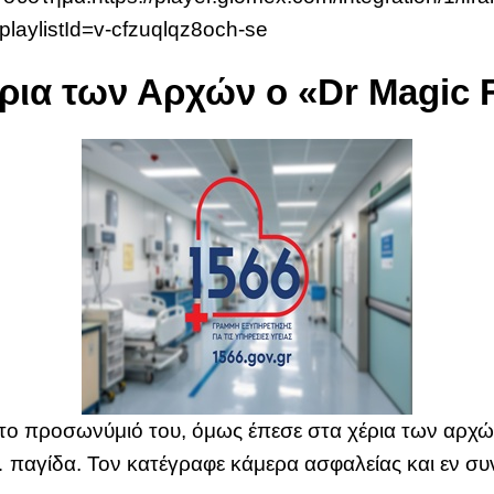
laylistId=v-cfzuqlqz8och-se
έρια των Αρχών ο
«Dr Magic 
 το προσωνύμιό του, όμως έπεσε στα χέρια των αρχώ
παγίδα. Τον κατέγραφε κάμερα ασφαλείας και εν συν