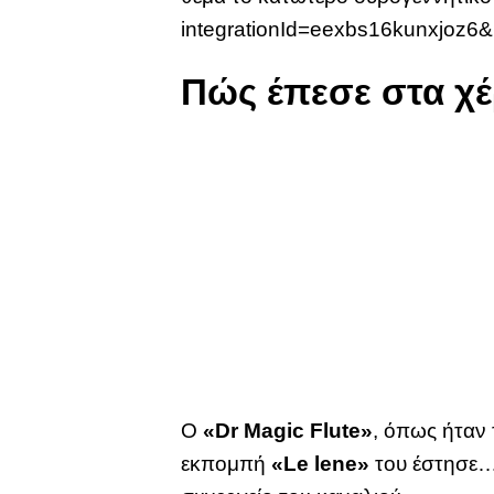
integrationId=eexbs16kunxjoz6&p
Πώς έπεσε στα χ
Ο
«Dr Magic Flute»
, όπως ήταν
εκπομπή
«Le lene»
του έστησε… 