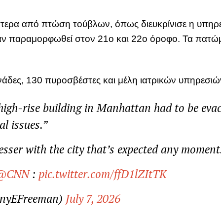
τερα από πτώση τούβλων, όπως διευκρίνισε η υπηρε
χαν παραμορφωθεί στον 21ο και 22ο όροφο. Τα πατώ
άδες, 130 πυροσβέστες και μέλη ιατρικών υπηρεσιώ
gh-rise building in Manhattan had to be evac
al issues.”
sser with the city that’s expected any moment
@CNN
:
pic.twitter.com/ffD1lZItTK
nyEFreeman)
July 7, 2026