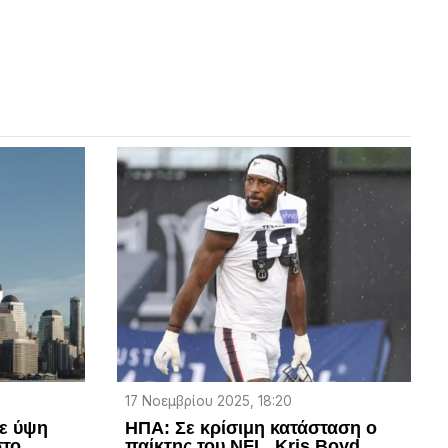
17 Νοεμβρίου 2025, 18:20
σε ύψη
ΗΠΑ: Σε κρίσιμη κατάσταση ο
στο
παίκτης του NFL, Kris Boyd,