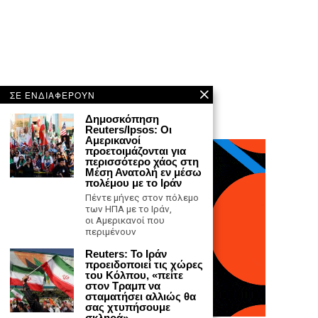
ΣΕ ΕΝΔΙΑΦΕΡΟΥΝ
Δημοσκόπηση
Reuters/Ipsos: Οι
Αμερικανοί
προετοιμάζονται για
περισσότερο χάος στη
Μέση Ανατολή εν μέσω
πολέμου με το Ιράν
Πέντε μήνες στον πόλεμο
των ΗΠΑ με το Ιράν,
οι Αμερικανοί που
περιμένουν
Reuters: Το Ιράν
προειδοποιεί τις χώρες
του Κόλπου, «πείτε
στον Τραμπ να
σταματήσει αλλιώς θα
σας χτυπήσουμε
σκληρά»