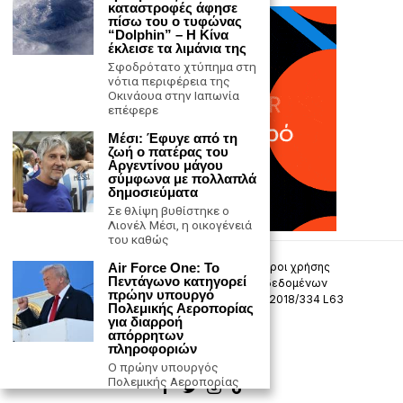
καταστροφές άφησε
πίσω του ο τυφώνας
“Dolphin” – Η Κίνα
έκλεισε τα λιμάνια της
Σφοδρότατο χτύπημα στη
νότια περιφέρεια της
Οκινάουα στην Ιαπωνία
επέφερε
Μέσι: Έφυγε από τη
ζωή ο πατέρας του
Αργεντίνου μάγου
σύμφωνα με πολλαπλά
δημοσιεύματα
Σε θλίψη βυθίστηκε ο
Λιονέλ Μέσι, η οικογένειά
του καθώς
Air Force One: Το
Επικοινωνία
Πολιτική Απορρήτου
Όροι χρήσης
Πεντάγωνο κατηγορεί
Πολιτική προστασίας προσωπικών δεδομένων
πρώην υπουργό
Δήλωση συμμόρφωσης -σύσταση (ΕΕ) 2018/334 L63
Πολεμικής Αεροπορίας
για διαρροή
απόρρητων
Μ.Η.Τ. 242033
πληροφοριών
Ο πρώην υπουργός
Πολεμικής Αεροπορίας
των ΗΠΑ, Φρανκ Κένταλ,