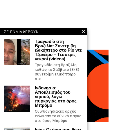
ΣΕ ΕΝΔΙΑΦΕΡΟΥΝ
Τραγωδία στη
Βραζιλία: Συνετρίβη
ελικόπτερο στο Ρίο ντε
Τζανέιρο – Tέσσερις
νεκροί (videos)
Τραγωδία στη Βραζιλία,
καθώς το Σάββατο (8/8)
συνετρίβη ελικόπτερο
στο
Ινδονησία:
Αποκλεισμός του
νησιού, λόγω
πυρκαγιάς στο όρος
Μπρόμο
Οι ινδονησιακές αρχές
έκλεισαν το εθνικό πάρκο
στο όρος Μπρόμο
Ιράν: Οι όροι που θέτει