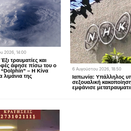
υ 2026, 14:00
 Έξι τραυματίες και
φές άφησε πίσω του ο
6 Αυγούστου 2026, 18:50
“Dolphin” – Η Κίνα
α λιμάνια της
Ιαπωνία: Υπάλληλος υ
σεξουαλική κακοποίηση
εμφάνισε μετατραυματι