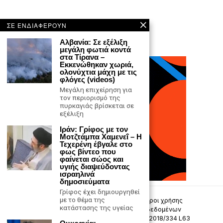
ΣΕ ΕΝΔΙΑΦΕΡΟΥΝ
Αλβανία: Σε εξέλιξη
μεγάλη φωτιά κοντά
στα Τίρανα –
Εκκενώθηκαν χωριά,
ολονύχτια μάχη με τις
φλόγες (videos)
Μεγάλη επιχείρηση για
τον περιορισμό της
πυρκαγιάς βρίσκεται σε
εξέλιξη
Ιράν: Γρίφος με τον
Μοτζτάμπα Χαμενεΐ – Η
Τεχερένη έβγαλε στο
φως βίντεο που
φαίνεται σώος και
υγιής διαψεύδοντας
ισραηλινά
δημοσιεύματα
Γρίφος έχει δημιουργηθεί
με το θέμα της
Επικοινωνία
Πολιτική Απορρήτου
Όροι χρήσης
κατάστασης της υγείας
Πολιτική προστασίας προσωπικών δεδομένων
Δήλωση συμμόρφωσης -σύσταση (ΕΕ) 2018/334 L63