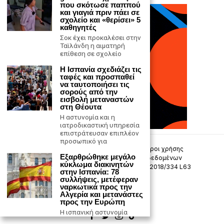
που σκότωσε παππού
και γιαγιά πριν πάει σε
σχολείο και «θερίσει» 5
καθηγητές
Σοκ έχει προκαλέσει στην
Ταϊλάνδη η αιματηρή
επίθεση σε σχολείο
Η Ισπανία σχεδιάζει τις
ταφές και προσπαθεί
να ταυτοποιήσει τις
σορούς από την
εισβολή μεταναστών
στη Θέουτα
Η αστυνομία και η
ιατροδικαστική υπηρεσία
επιστράτευσαν επιπλέον
προσωπικό για
Επικοινωνία
Πολιτική Απορρήτου
Όροι χρήσης
Εξαρθρώθηκε μεγάλο
Πολιτική προστασίας προσωπικών δεδομένων
κύκλωμα διακινητών
Δήλωση συμμόρφωσης -σύσταση (ΕΕ) 2018/334 L63
στην Ισπανία: 78
συλλήψεις, μετέφεραν
ναρκωτικά προς την
Μ.Η.Τ. 242033
Αλγερία και μετανάστες
προς την Ευρώπη
Η ισπανική αστυνομία
ανακοίνωσε σήμερα ότι