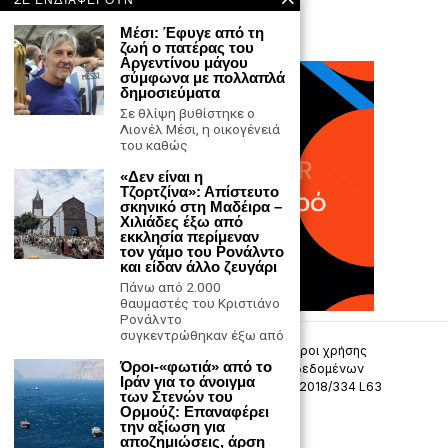
Μέσι: Έφυγε από τη
ζωή ο πατέρας του
Αργεντίνου μάγου
σύμφωνα με πολλαπλά
δημοσιεύματα
Σε θλίψη βυθίστηκε ο
Λιονέλ Μέσι, η οικογένειά
του καθώς
«Δεν είναι η
Τζορτζίνα»: Απίστευτο
σκηνικό στη Μαδέιρα –
Χιλιάδες έξω από
εκκλησία περίμεναν
τον γάμο του Ρονάλντο
και είδαν άλλο ζευγάρι
Πάνω από 2.000
θαυμαστές του Κριστιάνο
Ρονάλντο
συγκεντρώθηκαν έξω από
Επικοινωνία
Πολιτική Απορρήτου
Όροι χρήσης
Όροι-«φωτιά» από το
Πολιτική προστασίας προσωπικών δεδομένων
Ιράν για το άνοιγμα
Δήλωση συμμόρφωσης -σύσταση (ΕΕ) 2018/334 L63
των Στενών του
Ορμούζ: Επαναφέρει
την αξίωση για
Μ.Η.Τ. 242033
αποζημιώσεις, άρση