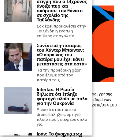
στιγμή που ο 14χρονος
άνοιξε πυρ και
σκόρπισε τον θάνατο
σε σχολείο της
Ταϋλάνδης
Σοκ έχει προκαλέσει στην
Ταϊλάνδη η ένοπλη
επίθεση σε σχολείο
Συνέντευξη-ποταμός
του Χάντερ Μπάιντεν:
«Ο καρκίνος του
πατέρα μου έχει κάνει
μεταστάσεις στα οστά»
Για την προεδρική χάρη
που έλαβε από τον
πατέρα του,
Interfax: Η Ρωσία
δήλωσε ότι έπληξε
Επικοινωνία
Πολιτική Απορρήτου
Όροι χρήσης
φορτηγό πλοίο με όπλα
Πολιτική προστασίας προσωπικών δεδομένων
για την Ουκρανία
Δήλωση συμμόρφωσης -σύσταση (ΕΕ) 2018/334 L63
Ρωσικό στρατιωτικό
drone έπληξε φορτηγό
Μ.Η.Τ. 242033
πλοίο που μετέφερε όπλα
για
Ιράν: Το άνοιγμα των