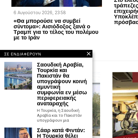
τράπεζες
επιχειρή
6 Αυγούστου 2026, 23:58
Υποκλέπτ
«Θα μπορούσε να συμβεί
πρόσβασ
σύντομα»: Αισιόδοξος ξανά ο
Τραμπ για το τέλος του πολέμου
με το Ιράν
ΣΕ ΕΝΔΙΑΦΕΡΟΥΝ
Σαουδική Αραβία,
Τουρκία και
Πακιστάν θα
υπογράψουν κοινή
αμυντική
συμφωνία εν μέσω
περιφερειακής
αναταραχής
Η Τουρκία, η Σαουδική
Αραβία και το Πακιστάν
υπογράφουν μια
Σάαρ κατά Φιντάν:
Η Τουρκία θέλει