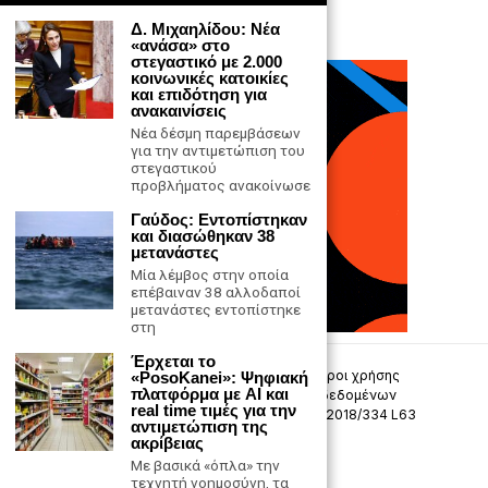
Δ. Μιχαηλίδου: Νέα
«ανάσα» στο
στεγαστικό με 2.000
κοινωνικές κατοικίες
και επιδότηση για
ανακαινίσεις
Νέα δέσμη παρεμβάσεων
για την αντιμετώπιση του
στεγαστικού
προβλήματος ανακοίνωσε
Γαύδος: Εντοπίστηκαν
και διασώθηκαν 38
μετανάστες
Μία λέμβος στην οποία
επέβαιναν 38 αλλοδαποί
μετανάστες εντοπίστηκε
στη
Έρχεται το
Επικοινωνία
Πολιτική Απορρήτου
Όροι χρήσης
«PosoKanei»: Ψηφιακή
πλατφόρμα με AI και
Πολιτική προστασίας προσωπικών δεδομένων
real time τιμές για την
Δήλωση συμμόρφωσης -σύσταση (ΕΕ) 2018/334 L63
αντιμετώπιση της
ακρίβειας
Μ.Η.Τ. 242033
Με βασικά «όπλα» την
τεχνητή νοημοσύνη, τα