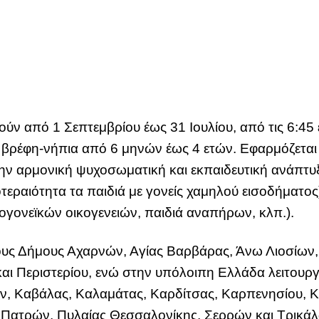
ούν από 1 Σεπτεμβρίου έως 31 Ιουλίου, από τις 6:45 
 βρέφη-νήπια από 6 μηνών έως 4 ετών. Εφαρμόζετα
ην αρμονική ψυχοσωματική και εκπαιδευτική ανάπτυξ
οτεραιότητα τα παιδιά με γονείς χαμηλού εισοδήματος)
ογονεϊκών οικογενειών, παιδιά αναπήρων, κλπ.).
ους Δήμους Αχαρνών, Αγίας Βαρβάρας, Άνω Λιοσίων, 
 Περιστερίου, ενώ στην υπόλοιπη Ελλάδα λειτουργού
ν, Καβάλας, Καλαμάτας, Καρδίτσας, Καρπενησίου, Κ
 Πατρών, Πυλαίας Θεσσαλονίκης, Σερρών και Τρικά