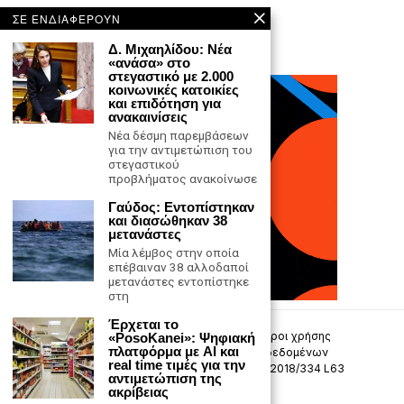
ΣΕ ΕΝΔΙΑΦΕΡΟΥΝ
Δ. Μιχαηλίδου: Νέα
«ανάσα» στο
στεγαστικό με 2.000
κοινωνικές κατοικίες
και επιδότηση για
ανακαινίσεις
Νέα δέσμη παρεμβάσεων
για την αντιμετώπιση του
στεγαστικού
προβλήματος ανακοίνωσε
Γαύδος: Εντοπίστηκαν
και διασώθηκαν 38
μετανάστες
Μία λέμβος στην οποία
επέβαιναν 38 αλλοδαποί
μετανάστες εντοπίστηκε
στη
Έρχεται το
Επικοινωνία
Πολιτική Απορρήτου
Όροι χρήσης
«PosoKanei»: Ψηφιακή
πλατφόρμα με AI και
Πολιτική προστασίας προσωπικών δεδομένων
real time τιμές για την
Δήλωση συμμόρφωσης -σύσταση (ΕΕ) 2018/334 L63
αντιμετώπιση της
ακρίβειας