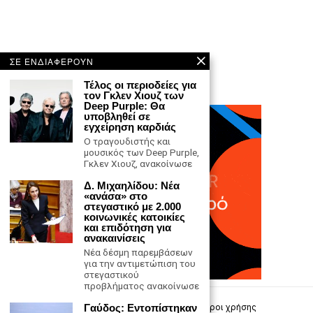
ΣΕ ΕΝΔΙΑΦΕΡΟΥΝ
Τέλος οι περιοδείες για
τον Γκλεν Χιουζ των
Deep Purple: Θα
υποβληθεί σε
εγχείρηση καρδιάς
Ο τραγουδιστής και
μουσικός των Deep Purple,
Γκλεν Χιουζ, ανακοίνωσε
Δ. Μιχαηλίδου: Νέα
«ανάσα» στο
στεγαστικό με 2.000
κοινωνικές κατοικίες
και επιδότηση για
ανακαινίσεις
Νέα δέσμη παρεμβάσεων
για την αντιμετώπιση του
στεγαστικού
προβλήματος ανακοίνωσε
Επικοινωνία
Γαύδος: Εντοπίστηκαν
Πολιτική Απορρήτου
Όροι χρήσης