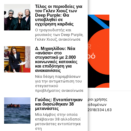
Τέλος οι περιοδείες για
τον Γκλεν Χιουζ των
Deep Purple: Θα
υποβληθεί σε
εγχείρηση καρδιάς
Ο τραγουδιστής και
μουσικός των Deep Purple,
Γκλεν Χιουζ, ανακοίνωσε
Δ. Μιχαηλίδου: Νέα
«ανάσα» στο
στεγαστικό με 2.000
κοινωνικές κατοικίες
και επιδότηση για
ανακαινίσεις
Νέα δέσμη παρεμβάσεων
για την αντιμετώπιση του
στεγαστικού
προβλήματος ανακοίνωσε
Γαύδος: Εντοπίστηκαν
Επικοινωνία
Πολιτική Απορρήτου
Όροι χρήσης
και διασώθηκαν 38
Πολιτική προστασίας προσωπικών δεδομένων
μετανάστες
Δήλωση συμμόρφωσης -σύσταση (ΕΕ) 2018/334 L63
Μία λέμβος στην οποία
επέβαιναν 38 αλλοδαποί
Μ.Η.Τ. 242033
μετανάστες εντοπίστηκε
στη