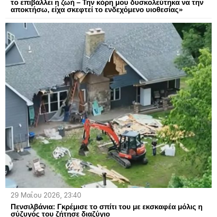
το επιβάλλει η ζωή – Την κόρη μου δυσκολεύτηκα να την
αποκτήσω, είχα σκεφτεί το ενδεχόμενο υιοθεσίας»
29 Μαΐου 2026, 23:40
Πενσιλβάνια: Γκρέμισε το σπίτι του με εκσκαφέα μόλις η
σύζυγός του ζήτησε διαζύγιο