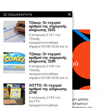
ΣΕ ΕΝΔΙΑΦΕΡΟΥΝ
Τζόκερ: Οι τυχεροί
αριθμοί της σημερινής
κλήρωσης 3101
Η κλήρωση 3101 του
Τζόκερ,
πραγματοποιήθηκε
σήμερα 04/08/2026 και οι
Τζόκερ: Οι τυχεροί
αριθμοί της σημερινής
κλήρωσης 3100
Η κλήρωση 3100 του
Τζόκερ,
πραγματοποιήθηκε
σήμερα 02/08/2026 και οι
ΛΟΤΤΟ: Οι τυχεροί
αριθμοί της κλήρωσης
2749
Η κλήρωση 2749 του
Επικοινωνία
Πολιτική Απορρήτου
Όροι χρήσης
ΛΟΤΤΟ
Πολιτική προστασίας προσωπικών δεδομένων
πραγματοποιήθηκε
Δήλωση συμμόρφωσης -σύσταση (ΕΕ) 2018/334 L63