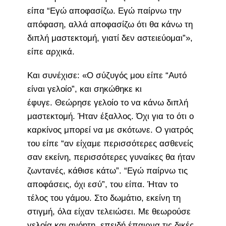
είπα “Εγώ αποφασίζω. Εγώ παίρνω την
απόφαση, αλλά αποφασίζω ότι θα κάνω τη
διπλή μαστεκτομή, γιατί δεν αστειεύομαι”»,
είπε αρχικά.
Και συνέχισε: «Ο σύζυγός μου είπε “Αυτό
είναι γελοίο”, και σηκώθηκε κι
έφυγε. Θεώρησε γελοίο το να κάνω διπλή
μαστεκτομή. Ήταν έξαλλος. Όχι για το ότι ο
καρκίνος μπορεί να με σκότωνε. Ο γιατρός
του είπε “αν είχαμε περισσότερες ασθενείς
σαν εκείνη, περισσότερες γυναίκες θα ήταν
ζωντανές, κάθισε κάτω”. “Εγώ παίρνω τις
αποφάσεις, όχι εσύ”, του είπα. Ήταν το
τέλος του γάμου. Στο δωμάτιο, εκείνη τη
στιγμή, όλα είχαν τελειώσει. Με θεωρούσε
γελοία και ανόητη, επειδή έπαιρνα τις δικές