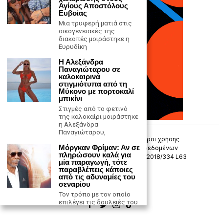
Αγίους Αποστόλους
Ευβοίας
Μια τρυφερή ματιά στις
οικογενειακές της
διακοπές μοιράστηκε η
Ευρυδίκη
Η Αλεξάνδρα
Παναγιώταρου σε
καλοκαιρινά
στιγμιότυπα από τη
Μύκονο με πορτοκαλί
μπικίνι
Στιγμές από το φετινό
της καλοκαίρι μοιράστηκε
η Αλεξάνδρα
Παναγιώταρου,
Επικοινωνία
Πολιτική Απορρήτου
Όροι χρήσης
Μόργκαν Φρίμαν: Αν σε
Πολιτική προστασίας προσωπικών δεδομένων
πληρώσουν καλά για
Δήλωση συμμόρφωσης -σύσταση (ΕΕ) 2018/334 L63
μία παραγωγή, τότε
παραβλέπεις κάποιες
Μ.Η.Τ. 242033
από τις αδυναμίες του
σεναρίου
Τον τρόπο με τον οποίο
επιλέγει τις δουλειές του
περιέγραψε