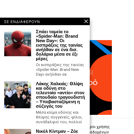
ΣΕ ΕΝΔΙΑΦΕΡΟΥΝ
Σπάει ταμεία το
«Spider-Man: Brand
New Day»: Οι
εισπράξεις της ταινίας
ανήλθαν σε ένα δισ.
δολάρια μέσα σε έξι
μέρες
Οι εισπράξεις της ταινίας
«Spider-Man: Brand New
Day» ανήλθαν σε
Λάκης Χαλκιάς: Θλίψη
και οδύνη στο
τελευταίο «αντίο» στον
σπουδαίο τραγουδιστή
– Υποβασταζόμενη η
σύζυγός του
Μέσα κλίμα οδύνης και
θλίψης συγγενείς, φίλοι,
συνάδελφοί του, πολλοί
Επικοινωνία
Πολιτική Απορρήτου
Όροι χρήσης
Νικόλ Κίντμαν – Ζόε
Πολιτική προστασίας προσωπικών δεδομένων