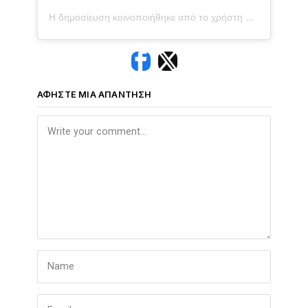
Η δημοσίευση κοινοποιήθηκε από το χρήστη Myriella Kourenti (@myriella_kourenti_official)
ΑΦΉΣΤΕ ΜΙΑ ΑΠΆΝΤΗΣΗ