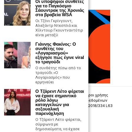
Οι υποψήφιοι συνθέτες
για το Παγκόσμιο
Σάουντρακ της Χρονιάς
στα βραβεία WSA
Οι Τζόνι Γκρίνγουντ,
Αλεξάντρ Ντεσπλά και
Χίλντουρ Γκουντναντότιρ
είναι μεταξύ
Γιάννης Φακίνος: Ο
συνθέτης του
«Λογαριασμού»
εξήγησε πώς έγινε viral
το τραγούδι
Ο συνθέτης πίσω από το
τραγούδι «Ο
Λογαριασμός» που
ερμηνεύει
Ο Τζάρεντ Λέτο φέρεται
Επικοινωνία
Πολιτική Απορρήτου
Όροι χρήσης
να έχασε σημαντικό
ρόλο λόγω
Πολιτική προστασίας προσωπικών δεδομένων
καταγγελιών για
Δήλωση συμμόρφωσης -σύσταση (ΕΕ) 2018/334 L63
σεξουαλική
παρενόχληση
Μ.Η.Τ. 242033
Ο Τζάρεντ Λέτο φέρεται,
σύμφωνα με
δημοσιεύματα, να έχασε