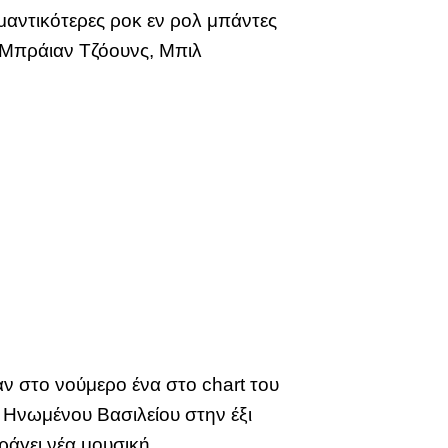
μαντικότερες ροκ εν ρολ μπάντες
, Μπράιαν Τζόουνς, Μπιλ
αν στο νούμερο ένα στο chart του
 Ηνωμένου Βασιλείου στην έξι
αράγει νέα μουσική.