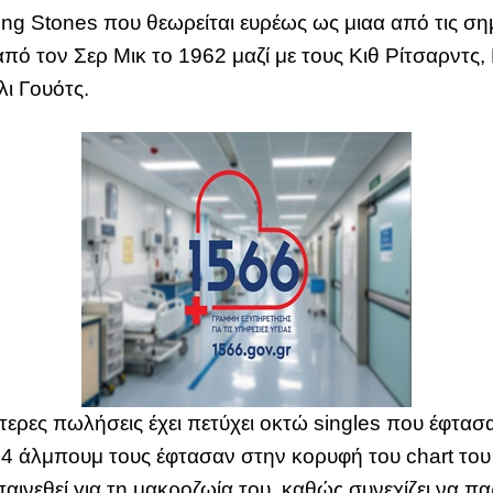
ng Stones που θεωρείται ευρέως ως μιαα από τις ση
ό τον Σερ Μικ το 1962 μαζί με τους Κιθ Ρίτσαρντς
λι Γουότς.
τερες πωλήσεις έχει πετύχει οκτώ singles που έφτασ
4 άλμπουμ τους έφτασαν στην κορυφή του chart του
επαινεθεί για τη μακροζωία του, καθώς συνεχίζει να π