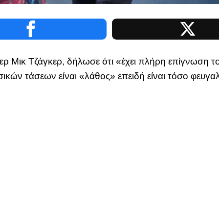
ερ Μικ Τζάγκερ, δήλωσε ότι «έχει πλήρη επίγνωση το
σικών τάσεων είναι «λάθος» επειδή είναι τόσο φευγαλ