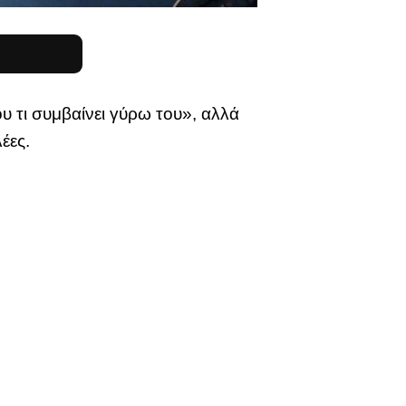
υ τι συμβαίνει γύρω του», αλλά
έες.