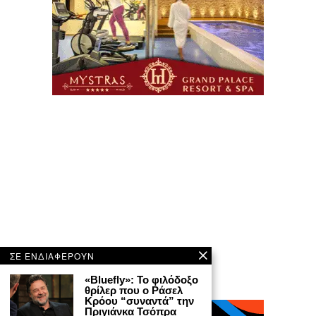
ΣΕ ΕΝΔΙΑΦΕΡΟΥΝ
«Bluefly»: Το φιλόδοξο
θρίλερ που ο Ράσελ
Κρόου “συναντά” την
Πριγιάνκα Τσόπρα