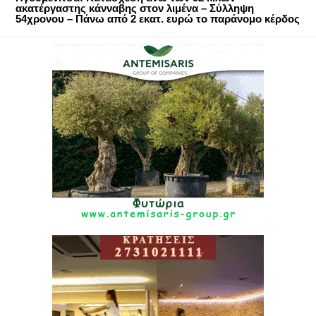
ακατέργαστης κάνναβης στον λιμένα – Σύλληψη
54χρονου – Πάνω από 2 εκατ. ευρώ το παράνομο κέρδος