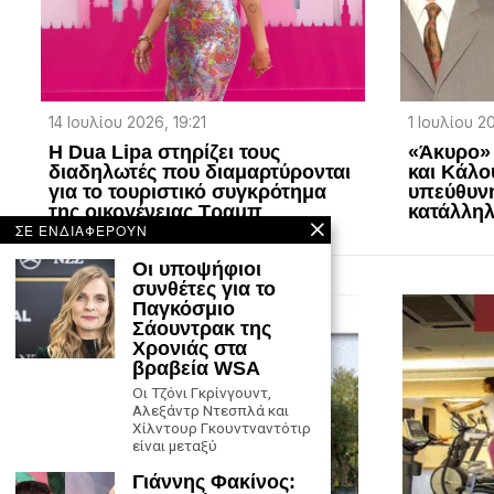
14 Ιουλίου 2026, 19:21
1 Ιουλίου 2
Η Dua Lipa στηρίζει τους
«Άκυρο» 
διαδηλωτές που διαμαρτύρονται
και Κάλο
για το τουριστικό συγκρότημα
υπεύθυνη
της οικογένειας Τραμπ
κατάλληλ
ΣΕ ΕΝΔΙΑΦΕΡΟΥΝ
Οι υποψήφιοι
συνθέτες για το
Παγκόσμιο
Σάουντρακ της
Χρονιάς στα
βραβεία WSA
Οι Τζόνι Γκρίνγουντ,
Αλεξάντρ Ντεσπλά και
Χίλντουρ Γκουντναντότιρ
είναι μεταξύ
Γιάννης Φακίνος: