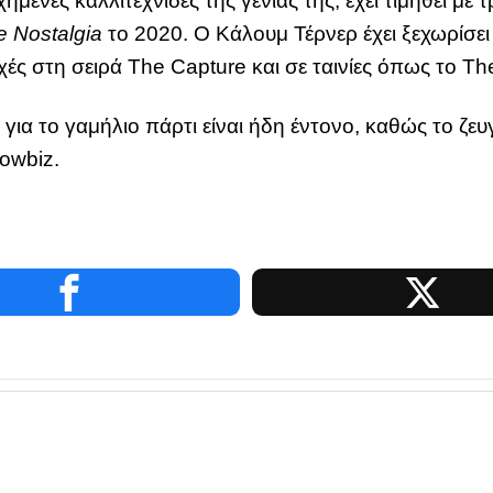
χημένες καλλιτέχνιδες της γενιάς της, έχει τιμηθεί μ
e Nostalgia
το 2020. Ο Κάλουμ Τέρνερ έχει ξεχωρίσε
ές στη σειρά The Capture και σε ταινίες όπως το The
ια το γαμήλιο πάρτι είναι ήδη έντονο, καθώς το ζευγ
owbiz.