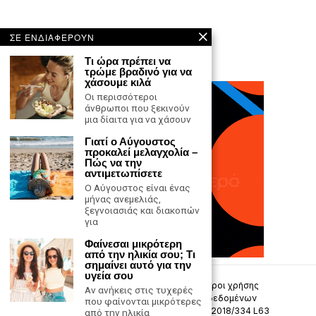
ΣΕ ΕΝΔΙΑΦΕΡΟΥΝ
Τι ώρα πρέπει να
τρώμε βραδινό για να
χάσουμε κιλά
Oι περισσότεροι
άνθρωποι που ξεκινούν
μια δίαιτα για να χάσουν
Γιατί ο Αύγουστος
προκαλεί μελαγχολία –
Πώς να την
αντιμετωπίσετε
Ο Αύγουστος είναι ένας
μήνας ανεμελιάς,
ξεγνοιασιάς και διακοπών
για
Φαίνεσαι μικρότερη
από την ηλικία σου; Τι
σημαίνει αυτό για την
υγεία σου
Επικοινωνία
Πολιτική Απορρήτου
Όροι χρήσης
Αν ανήκεις στις τυχερές
Πολιτική προστασίας προσωπικών δεδομένων
που φαίνονται μικρότερες
Δήλωση συμμόρφωσης -σύσταση (ΕΕ) 2018/334 L63
από την ηλικία